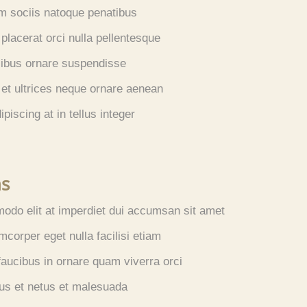
m sociis natoque penatibus
placerat orci nulla pellentesque
cibus ornare suspendisse
 et ultrices neque ornare aenean
piscing at in tellus integer
ns
odo elit at imperdiet dui accumsan sit amet
amcorper eget nulla facilisi etiam
aucibus in ornare quam viverra orci
tus et netus et malesuada