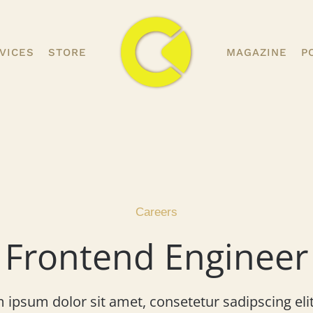
VICES
STORE
MAGAZINE
P
desk - MAMMOTH Quantity
Careers
Discounts. - 1,000 pcs.
Frontend Engineer
$
0.00
+
ADD
 ipsum dolor sit amet, consetetur sadipscing elit