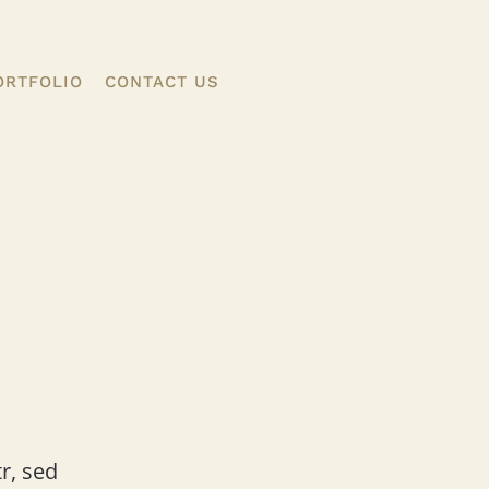
ORTFOLIO
CONTACT US
desk - MAMMOTH Quantity
Discounts. - 500 pcs.
$
0.00
+
ADD
r, sed