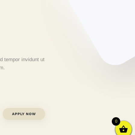
d tempor invidunt ut
am.
APPLY NOW
0