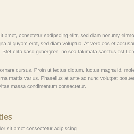
it amet, consetetur sadipscing elitr, sed diam nonumy eirmo
gna aliquyam erat, sed diam voluptua. At vero eos et accusa
. Stet clita kasd gubergren, no sea takimata sanctus est Lor
lit ornare cursus. Proin ut lectus dictum, luctus magna id, m
rna mattis varius. Phasellus at ante ac nunc volutpat posuere
 vitae massa condimentum consectetur.
ties
or sit amet consectetur adipiscing